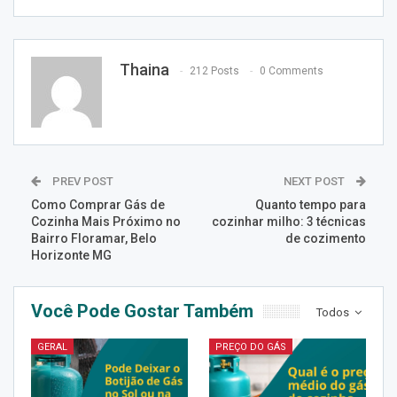
Thaina
212 Posts
0 Comments
PREV POST
NEXT POST
Como Comprar Gás de
Quanto tempo para
Cozinha Mais Próximo no
cozinhar milho: 3 técnicas
Bairro Floramar, Belo
de cozimento
Horizonte MG
Você Pode Gostar Também
Todos
GERAL
PREÇO DO GÁS