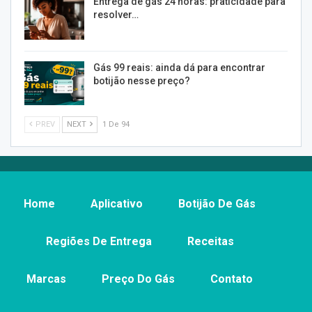
Entrega de gás 24 horas: praticidade para
resolver…
Gás 99 reais: ainda dá para encontrar
botijão nesse preço?
PREV
NEXT
1 De 94
Home
Aplicativo
Botijão De Gás
Regiões De Entrega
Receitas
Marcas
Preço Do Gás
Contato