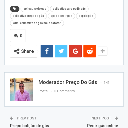
aplicativo do gás
aplicativo para pedir gás
aplicativo preço do gás
app de pedir gás
app do gás
Qual aplicativo do gás mais barato?
0
Share
Moderador Preço Do Gás
141
Posts
0 Comments
PREV POST
NEXT POST
Preço botijão de gás
Pedir gás online