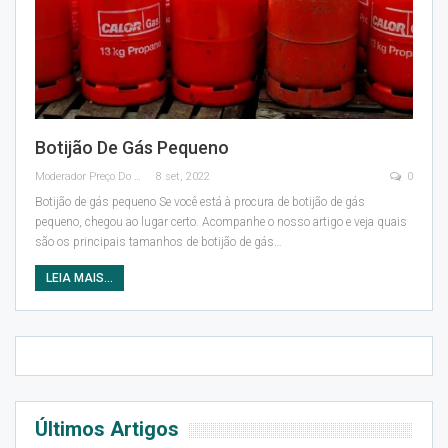
Botijão De Gás Pequeno
Moderador Preço Do Gás
8 set, 2022
0
Botijão de gás pequeno
Se você está à procura de botijão de gás
pequeno, chegou ao lugar certo.
Acompanhe o nosso artigo e veja quais
são os principais tamanhos de botijão de gás
…
LEIA MAIS...
Últimos Artigos