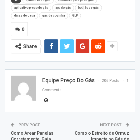
aplicativo preço do gás
app do gás
botijão de gás
dicas de casa
gás de cozinha
GLP
0
Share
Equipe Preço Do Gás
206 Posts
1
Comments
PREV POST
NEXT POST
Como Arear Panelas
Como o Estreito de Ormuz
Corretamente: Guia
Impacta no Gás de