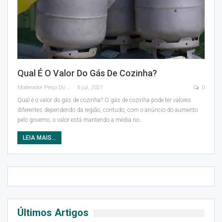
Qual É O Valor Do Gás De Cozinha?
Moderador Preço Do Gás
6 jul, 2021
0
Qual é o valor do gás de cozinha?
O gás de cozinha pode ter valores
diferentes dependendo da região, contudo, com o anúncio do aumento
pelo governo, o valor está mantendo a média no
…
LEIA MAIS...
Últimos Artigos