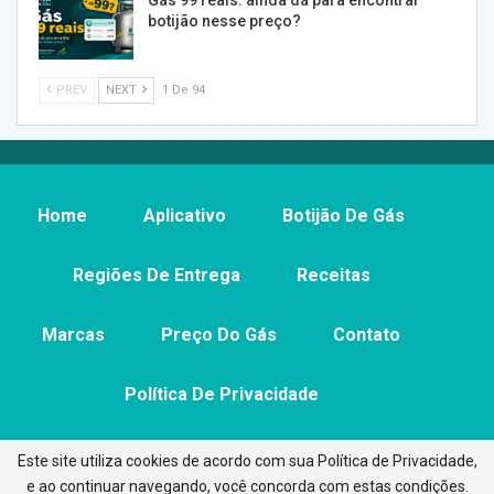
botijão nesse preço?
PREV
NEXT
1 De 94
Home
Aplicativo
Botijão De Gás
Regiões De Entrega
Receitas
Marcas
Preço Do Gás
Contato
Política De Privacidade
Este site utiliza cookies de acordo com sua Política de Privacidade,
e ao continuar navegando, você concorda com estas condições.
© 2026 - Aplicativo Preço do Gás. All Rights Reserved.