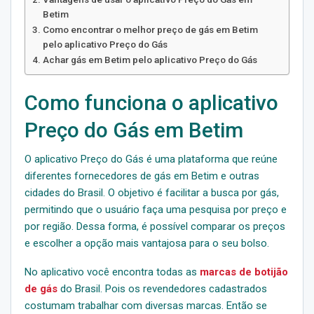
Betim
Como encontrar o melhor preço de gás em Betim
pelo aplicativo Preço do Gás
Achar gás em Betim pelo aplicativo Preço do Gás
Como funciona o aplicativo
Preço do Gás em Betim
O aplicativo Preço do Gás é uma plataforma que reúne
diferentes fornecedores de gás em Betim e outras
cidades do Brasil. O objetivo é facilitar a busca por gás,
permitindo que o usuário faça uma pesquisa por preço e
por região. Dessa forma, é possível comparar os preços
e escolher a opção mais vantajosa para o seu bolso.
No aplicativo você encontra todas as
marcas de botijão
de gás
do Brasil. Pois os revendedores cadastrados
costumam trabalhar com diversas marcas. Então se