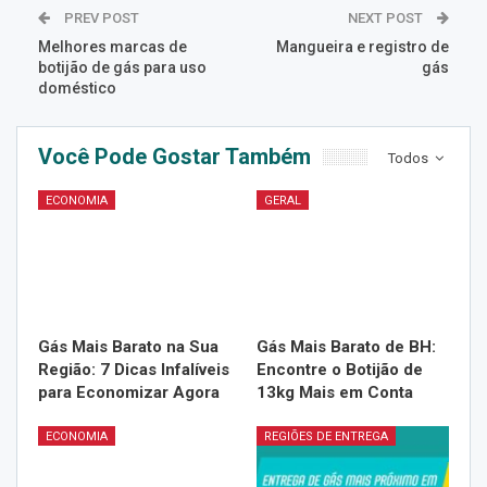
PREV POST
NEXT POST
Melhores marcas de
Mangueira e registro de
botijão de gás para uso
gás
doméstico
Você Pode Gostar Também
Todos
ECONOMIA
GERAL
Gás Mais Barato na Sua
Gás Mais Barato de BH:
Região: 7 Dicas Infalíveis
Encontre o Botijão de
para Economizar Agora
13kg Mais em Conta
ECONOMIA
REGIÕES DE ENTREGA