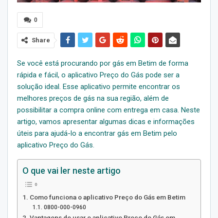
0
Share
Se você está procurando por gás em Betim de forma
rápida e fácil, o aplicativo Preço do Gás pode ser a
solução ideal. Esse aplicativo permite encontrar os
melhores preços de gás na sua região, além de
possibilitar a compra online com entrega em casa. Neste
artigo, vamos apresentar algumas dicas e informações
úteis para ajudá-lo a encontrar gás em Betim pelo
aplicativo Preço do Gás.
O que vai ler neste artigo
Como funciona o aplicativo Preço do Gás em Betim
0800-000-0960
Vantagens de usar o aplicativo Preço do Gás em