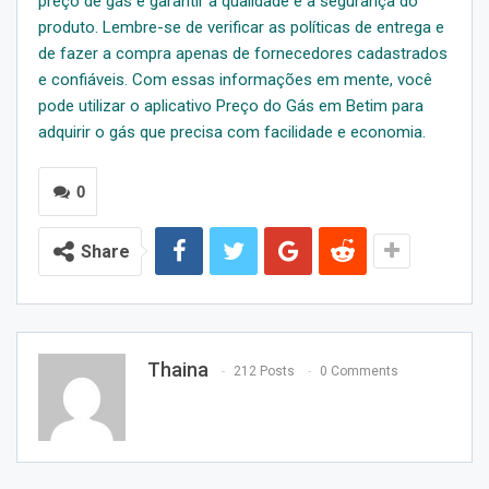
preço de gás e garantir a qualidade e a segurança do
produto. Lembre-se de verificar as políticas de entrega e
de fazer a compra apenas de fornecedores cadastrados
e confiáveis. Com essas informações em mente, você
pode utilizar o aplicativo Preço do Gás em Betim para
adquirir o gás que precisa com facilidade e economia.
0
Share
Thaina
212 Posts
0 Comments