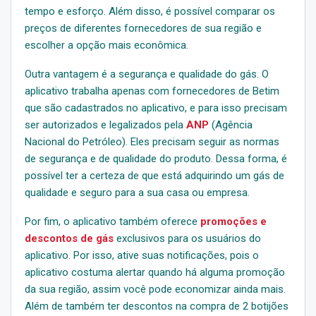
tempo e esforço. Além disso, é possível comparar os
preços de diferentes fornecedores de sua região e
escolher a opção mais econômica.
Outra vantagem é a segurança e qualidade do gás. O
aplicativo trabalha apenas com fornecedores de Betim
que são cadastrados no aplicativo, e para isso precisam
ser autorizados e legalizados pela
ANP
(Agência
Nacional do Petróleo). Eles precisam seguir as normas
de segurança e de qualidade do produto. Dessa forma, é
possível ter a certeza de que está adquirindo um gás de
qualidade e seguro para a sua casa ou empresa.
Por fim, o aplicativo também oferece
promoções e
descontos de gás
exclusivos para os usuários do
aplicativo. Por isso, ative suas notificações, pois o
aplicativo costuma alertar quando há alguma promoção
da sua região, assim você pode economizar ainda mais.
Além de também ter descontos na compra de 2 botijões