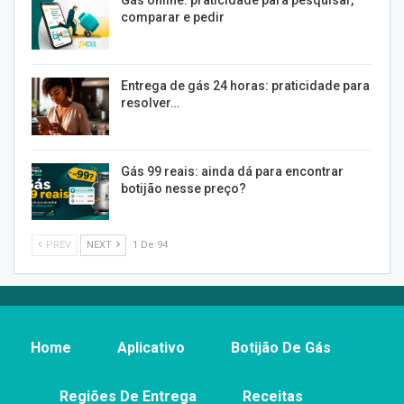
Gás online: praticidade para pesquisar,
comparar e pedir
Entrega de gás 24 horas: praticidade para
resolver…
Gás 99 reais: ainda dá para encontrar
botijão nesse preço?
PREV
NEXT
1 De 94
Home
Aplicativo
Botijão De Gás
Regiões De Entrega
Receitas