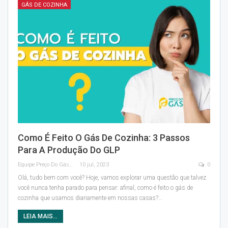
GÁS DE COZINHA
Como É Feito O Gás De Cozinha: 3 Passos
Para A Produção Do GLP
Equipe Preço Do Gás
10 jul, 2023
0
Olá, tudo bem com você? Hoje, vamos explorar uma questão que talvez
você nunca tenha parado para pensar: afinal, como é feito o gás de
cozinha que usamos diariamente em nossas casas?
…
LEIA MAIS...