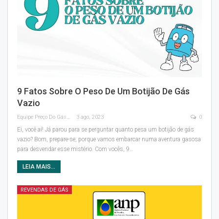
9 Fatos Sobre O Peso De Um Botijão De Gás
Vazio
Equipe Preço Do Gás
3 ago, 2023
0
Ei, você aí! Já parou para se perguntar quanto pesa um botijão de gás
vazio? Bom, prepare-se, porque vamos embarcar numa aventura gasosa
para desvendar esse mistério. Com vocês, 9
…
LEIA MAIS...
REVENDAS DE GÁS