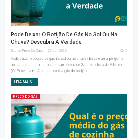
Pode Deixar O Botijão De Gás No Sol Ou Na
Chuva? Descubra A Verdade
Equipe Preço Do Gás
29 abr, 2026
0
Pode deixar o botijão de gás no sol ou na chuva? Essa é uma pergunta
fundamental que muitos consumidores de Gás Liquefeito de Petróleo
(GLP) se fazem. A correta localização do botijão
…
LEIA MAIS...
PREÇO DO GÁS