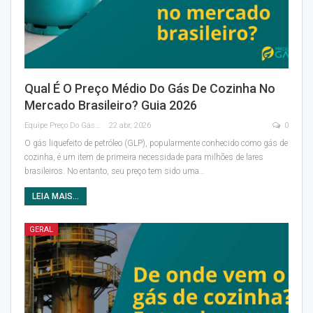
Qual É O Preço Médio Do Gás De Cozinha No
Mercado Brasileiro? Guia 2026
Equipe Preço Do Gás
22 abr, 2026
0
O gás liquefeito de petróleo (GLP), popularmente conhecido como gás de
cozinha, é um item de primeira necessidade para milhões de lares
brasileiros. No entanto, seu preço tem sido uma
…
LEIA MAIS...
GERAL