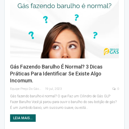
Gás Fazendo Barulho É Normal? 3 Dicas
Práticas Para Identificar Se Existe Algo
Incomum.
Equipe Preço Do Gás
19 jul, 2023
0
Gás fazendo barulho é normal? O que Faz um Cilindro de Gás GLP
Fazer Barulho
Você já parou para ouvir o barulho do seu botijão de gás?
É um zumbido baixo, um sussurro suave, ou está
…
LEIA MAIS...