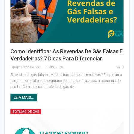
Como Identificar As Revendas De Gás Falsas E
Verdadeiras? 7 Dicas Para Diferenciar
Equipe Preço Do Gás
2 abr, 2026
0
Revendas de gás falsas e verdadeiras: como diferenciá-las? Essa é uma
pergunta crucial para a segurança da sua família e para a economia do
seu lar. Com a crescente oferta de gás de
…
LEIA MAIS...
BOTIJÃO DE GÁS