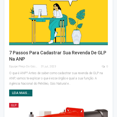
7 Passos Para Cadastrar Sua Revenda De GLP
Na ANP
Equipe Preço Do Gás
31 jul, 2023
0
O que é ANP?
Antes de saber como cadastrar sua revenda de GLP na
ANP, vamos te explicar o que é esse órgão e qual a sua função. A
Agência Nacional do Petróleo, Gás Natural e
…
LEIA MAIS...
GLP