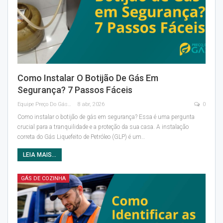
Como Instalar O Botijão De Gás Em
Segurança? 7 Passos Fáceis
Equipe Preço Do Gás
8 abr, 2026
0
Como instalar o botijão de gás em segurança? Essa é uma pergunta
crucial para a tranquilidade e a proteção da sua casa. A instalação
correta do Gás Liquefeito de Petróleo (GLP) é um
…
LEIA MAIS...
GÁS DE COZINHA