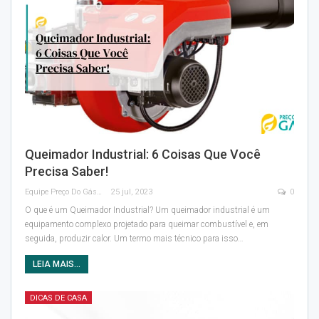
Queimador Industrial: 6 Coisas Que Você
Precisa Saber!
Equipe Preço Do Gás
25 jul, 2023
0
O que é um Queimador Industrial?
Um queimador industrial é um
equipamento complexo projetado para queimar combustível e, em
seguida, produzir calor. Um termo mais técnico para isso
…
LEIA MAIS...
DICAS DE CASA