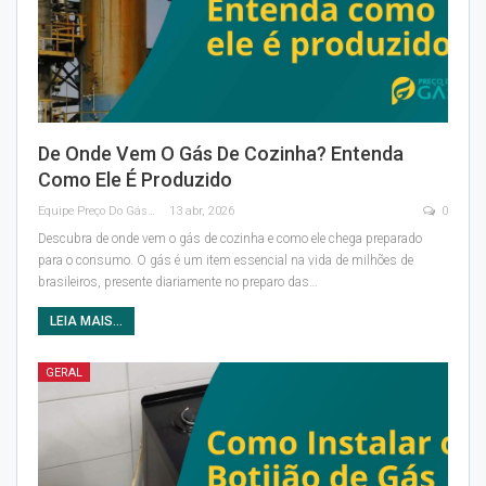
De Onde Vem O Gás De Cozinha? Entenda
Como Ele É Produzido
Equipe Preço Do Gás
13 abr, 2026
0
Descubra de onde vem o gás de cozinha e como ele chega preparado
para o consumo. O gás é um item essencial na vida de milhões de
brasileiros, presente diariamente no preparo das
…
LEIA MAIS...
GERAL