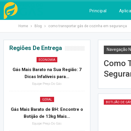
Principal
Aplica
Home
Blog
como transportar gás de cozinha em segurança
Regiões De Entrega
Navegação N
ECONOMIA
Como T
Gás Mais Barato na Sua Região: 7
Segura
Dicas Infalíveis para…
Equipe Preço Do Gás
GERAL
BOTIJÃO DE GÁ
Gás Mais Barato de BH: Encontre o
Botijão de 13kg Mais…
Equipe Preço Do Gás