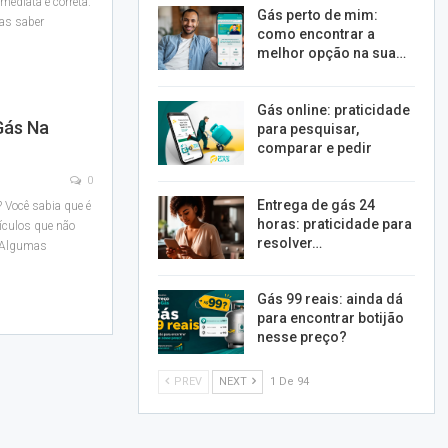
mediata e correta.
Gás perto de mim:
as saber
como encontrar a
melhor opção na sua…
Gás online: praticidade
Gás Na
para pesquisar,
comparar e pedir
0
Entrega de gás 24
?
Você sabia que é
horas: praticidade para
eículos que não
resolver…
Algumas
Gás 99 reais: ainda dá
para encontrar botijão
nesse preço?
PREV
NEXT
1 De 94