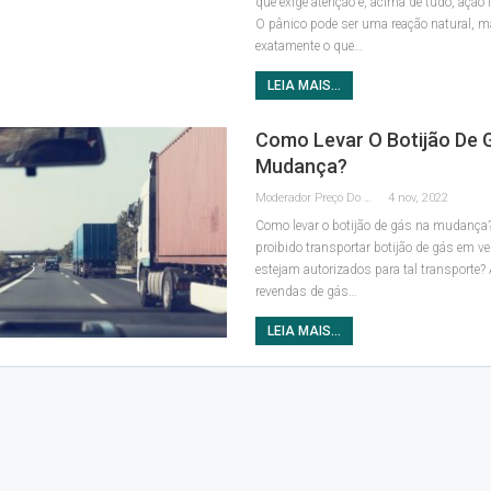
que exige atenção e, acima de tudo, ação i
O pânico pode ser uma reação natural, m
exatamente o que
…
LEIA MAIS...
Como Levar O Botijão De 
Mudança?
Moderador Preço Do Gás
4 nov, 2022
Como levar o botijão de gás na mudança
proibido transportar botijão de gás em v
estejam autorizados para tal transporte?
revendas de gás
…
LEIA MAIS...