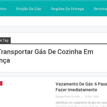
tivo
Botijão De Gás
Regiões De Entrega
Receita
a Tag
ransportar Gás De Cozinha Em
nça
Vazamento De Gás: 6 Pas
S
Fazer Imediatamente
Equipe Preço Do Gás
19 fev, 2026
Identificar um vazamento de gás em cas