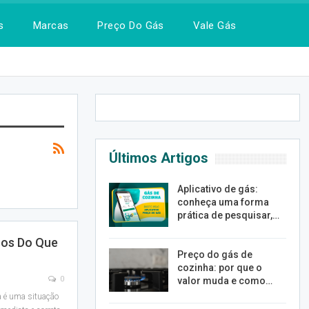
s
Marcas
Preço Do Gás
Vale Gás
Últimos Artigos
Aplicativo de gás:
conheça uma forma
prática de pesquisar,…
sos Do Que
Preço do gás de
cozinha: por que o
0
valor muda e como…
a é uma situação