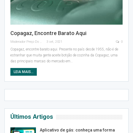
Copagaz, Encontre Barato Aqui
Moderador Preço Do Gás
3 set, 2021
0
Copagaz, encontre barato aqui.
Presente no país desde 1955, não é de
estranhar que muita gente aceite botijão de cozinha da Copagaz, uma
das principais marcas do mercado em
…
LEIA MAIS...
Últimos Artigos
Aplicativo de gás: conheça uma forma