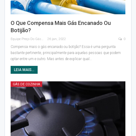
O Que Compensa Mais Gás Encanado Ou
Botijão?
Equipe Preço Do Gás
26 jan, 2022
0
Compensa mais o gás encanado ou botijão?
Essa é uma pergunta
bastante pertinente, principalmente para aquelas pessoas que podem
optar entre um e outro.
Mas antes de explicar qual
…
LEIA MAIS...
GÁS DE COZINHA