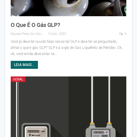
O Que É O Gás GLP?
Equipe Preço Do Gás
13 jan, 2022
0
Você já deve ter ouvido falar nesse tal GLP e deve ter se perguntado,
afinal o que é gás GLP?
GLP é a sigla de Gás Liquefeito de Petróleo.
Ok,
ok, você ainda deve estar se
…
LEIA MAIS...
GERAL