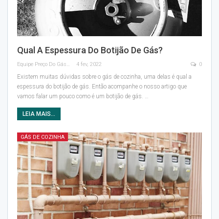
Qual A Espessura Do Botijão De Gás?
Equipe Preço Do Gás
4 fev, 2022
0
Existem muitas dúvidas sobre o gás de cozinha, uma delas é qual a
espessura do botijão de gás. Então acompanhe o nosso artigo que
vamos falar um pouco como é um botijão de gás.
…
LEIA MAIS...
GÁS DE COZINHA