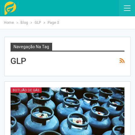
Home
Blog
GLP
Page 3
Navegação Na Tag
GLP
BOTIJÃO DE GÁS