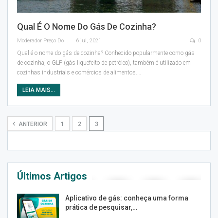
Qual É O Nome Do Gás De Cozinha?
Moderador Preço Do Gás
6 jul, 2021
0
Qual é o nome do gás de cozinha?
Conhecido popularmente como gás
de cozinha, o GLP (gás liquefeito de petróleo), também é utilizado em
cozinhas industriais e comércios de alimentos.
…
LEIA MAIS...
ANTERIOR
1
2
3
Últimos Artigos
Aplicativo de gás: conheça uma forma
prática de pesquisar,…