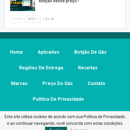
botijão nesse preço?
PREV
NEXT
1 De 94
Home
Aplicativo
Botijão De Gás
Regiões De Entrega
Receitas
Marcas
Preço Do Gás
Contato
Política De Privacidade
Este site utiliza cookies de acordo com sua Política de Privacidade,
e ao continuar navegando, você concorda com estas condições.
© 2026 - Aplicativo Preço do Gás. All Rights Reserved.