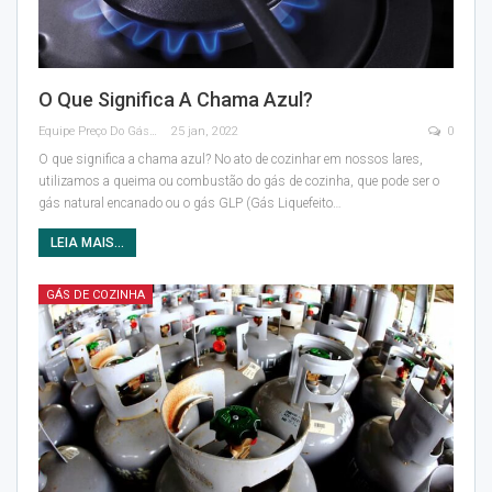
O Que Significa A Chama Azul?
Equipe Preço Do Gás
25 jan, 2022
0
O que significa a chama azul? No ato de cozinhar em nossos lares,
utilizamos a queima ou combustão do gás de cozinha, que pode ser o
gás natural encanado ou o gás GLP (Gás Liquefeito
…
LEIA MAIS...
GÁS DE COZINHA