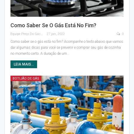
Como Saber Se O Gás Está No Fim?
Equipe Preço Do Gás
27 jan, 2022
0
Como saber se o gás está no fim?
Acompanhe o texto abaixo que vamos
dar algumas dicas para você se prevenir e comprar seu gás de cozinha
no momento certo.
A duração de um
…
LEIA MAIS...
BOTIJÃO DE GÁS