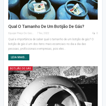
Qual O Tamanho De Um Botijão De Gás?
Equipe Preço Do Gás
7 fev, 2022
0
Qual a importância de saber qual o tamanho de um botijão de gás?
O
botijão de gás é um dos itens mais essenciais no dia a dia das
pessoas, profissionais e empresas, pois eles
…
LEIA MAIS...
BOTIJÃO DE GÁS