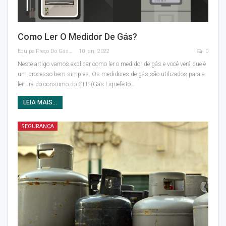
Como Ler O Medidor De Gás?
Equipe Preço Do Gás
10 jan, 2022
0
Neste artigo vamos explicar como ler o medidor de gás e você verá que é
um processo bem simples.
Os medidores de gás são utilizados para a
leitura do consumo do GLP (Gás Liquefeito
…
LEIA MAIS...
SEGURANÇA