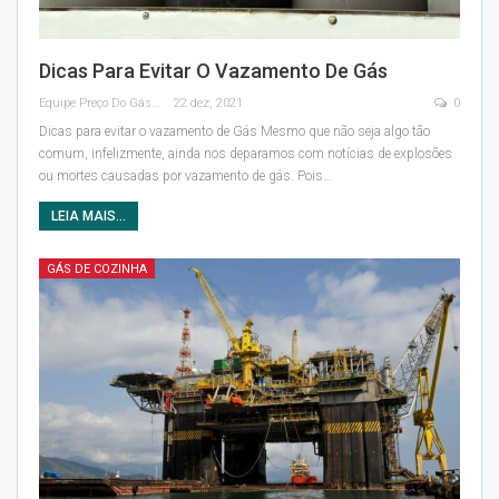
Dicas Para Evitar O Vazamento De Gás
Equipe Preço Do Gás
22 dez, 2021
0
Dicas para evitar o vazamento de Gás
Mesmo que não seja algo tão
comum, infelizmente, ainda nos deparamos com notícias de explosões
ou mortes causadas por vazamento de gás.
Pois
…
LEIA MAIS...
GÁS DE COZINHA