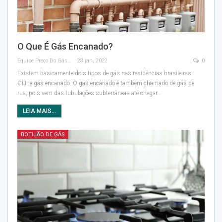
O Que É Gás Encanado?
Equipe Preço Do Gás
28 jan, 2022
0
Existem basicamente dois tipos de gás nas residências brasileiras:
GLP e gás encanado.
O gás encanado é também chamado de gás de
rua, pois vem das tubulações subterrâneas até chegar
…
LEIA MAIS...
BOTIJÃO DE GÁS