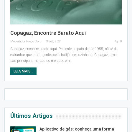
Copagaz, Encontre Barato Aqui
Moderador Preço Do Gás
3 set, 2021
0
Copagaz, encontre barato aqui.
Presente no país desde 1955, não é de
estranhar que muita gente aceite botijão de cozinha da Copagaz, uma
das principais marcas do mercado em
…
LEIA MAIS...
Últimos Artigos
Aplicativo de gás: conheça uma forma