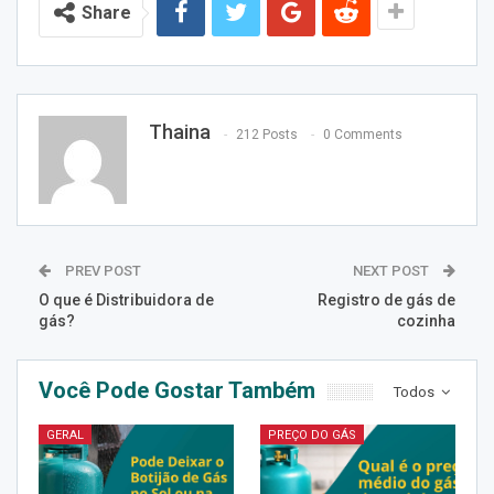
Share
Thaina
212 Posts
0 Comments
PREV POST
NEXT POST
O que é Distribuidora de
Registro de gás de
gás?
cozinha
Você Pode Gostar Também
Todos
GERAL
PREÇO DO GÁS