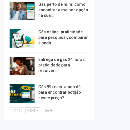
Gás perto de mim: como
encontrar a melhor opção
na sua…
Gás online: praticidade
para pesquisar, comparar
e pedir
Entrega de gás 24 horas:
praticidade para
resolver…
Gás 99 reais: ainda dá
para encontrar botijão
nesse preço?
PREV
NEXT
1 De 94