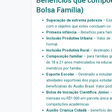
Benefícios que compõem
Bolsa Família)
Superação da extrema pobreza
– Ess
com o objetivo que estes concluam os s
Primeira infância
– Benefício para famí
Inclusão Produtiva Urbana
– Valor de 
formal.
Inclusão Produtiva Rural
– destinado à 
Composição familiar
– para famílias q
de 18 a 21 anos matriculados na educaç
membros por família.
Esporte Escolar
– Destinado a estudan
atividades esportivas dos jogos estudan
beneficiárias do Auxílio Brasil. Valor p
Bolsa de Iniciação Científica Júnior
–
mensais ou R$1.000 em parcela única 
competições acadêmicas.
Auxílio Criança Cidadã
– benefício des