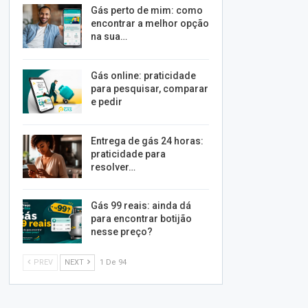
Gás perto de mim: como
encontrar a melhor opção
na sua…
Gás online: praticidade
para pesquisar, comparar
e pedir
Entrega de gás 24 horas:
praticidade para
resolver…
Gás 99 reais: ainda dá
para encontrar botijão
nesse preço?
PREV
NEXT
1 De 94