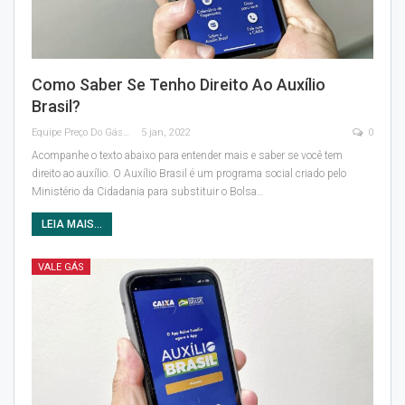
Como Saber Se Tenho Direito Ao Auxílio
Brasil?
Equipe Preço Do Gás
5 jan, 2022
0
Acompanhe o texto abaixo para entender mais e saber se você tem
direito ao auxílio.
O Auxílio Brasil é um programa social criado pelo
Ministério da Cidadania para substituir o Bolsa
…
LEIA MAIS...
VALE GÁS