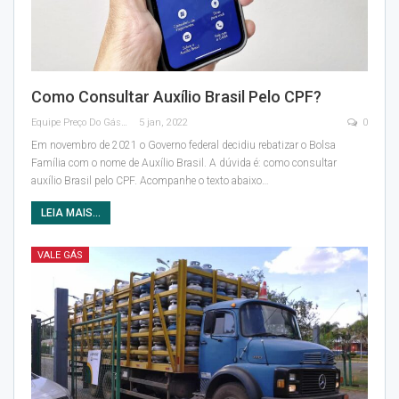
Como Consultar Auxílio Brasil Pelo CPF?
Equipe Preço Do Gás
5 jan, 2022
0
Em novembro de 2021 o Governo federal decidiu rebatizar o Bolsa
Família com o nome de Auxílio Brasil. A dúvida é: como consultar
auxílio Brasil pelo CPF.
Acompanhe o texto abaixo
…
LEIA MAIS...
VALE GÁS