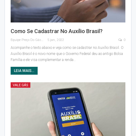
Como Se Cadastrar No Auxílio Brasil?
Equipe Preço Do Gás
5 jan, 2022
0
Acompanhe o texto abaixo e veja como se cadastrar no Auxílio Brasil.
O
Auxílio Brasil é o novo nome que o Governo Federal deu ao antigo Bolsa
Família e ele visa complementar a renda
…
LEIA MAIS...
VALE GÁS