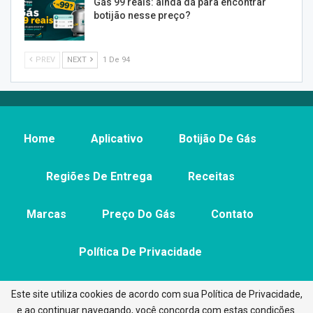
Gás 99 reais: ainda dá para encontrar
botijão nesse preço?
PREV
NEXT
1 De 94
Home
Aplicativo
Botijão De Gás
Regiões De Entrega
Receitas
Marcas
Preço Do Gás
Contato
Política De Privacidade
Este site utiliza cookies de acordo com sua Política de Privacidade,
e ao continuar navegando, você concorda com estas condições.