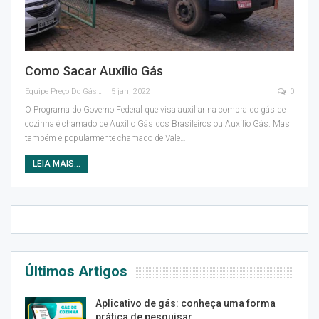
Como Sacar Auxílio Gás
Equipe Preço Do Gás
5 jan, 2022
0
O Programa do Governo Federal que visa auxiliar na compra do gás de
cozinha é chamado de Auxílio Gás dos Brasileiros ou Auxílio Gás. Mas
também é popularmente chamado de Vale
…
LEIA MAIS...
Últimos Artigos
Aplicativo de gás: conheça uma forma
prática de pesquisar,…