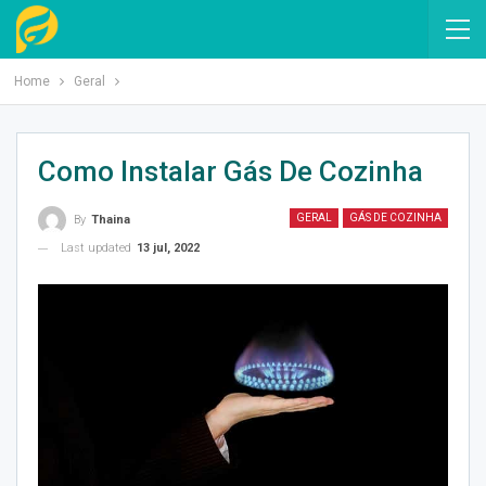
Home
Geral
Como Instalar Gás De Cozinha
GERAL
GÁS DE COZINHA
By
Thaina
Last updated
13 jul, 2022