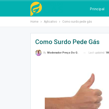
Principal
Home
Aplicativo
Como surdo pede gás
Como Surdo Pede Gás
Last updated
18 
By
Moderador Preço Do Gás